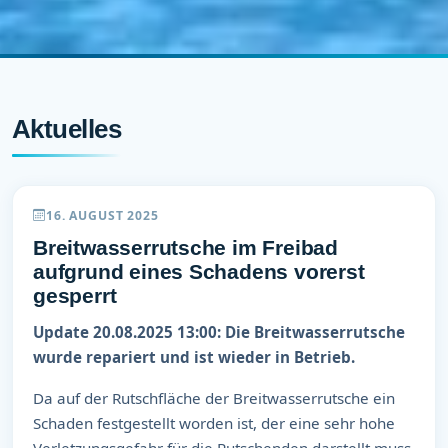
Aktuelles
Willkommen beim
Freibad Murrhardt
16. AUGUST 2025
Ihr Freibad im Herzen des schwäbischen Waldes —
Breitwasserrutsche im Freibad
Erholung, Sport und Spaß für die ganze Familie.
aufgrund eines Schadens vorerst
gesperrt
Öffnungszeiten
Update 20.08.2025 13:00: Die Breitwasserrutsche
wurde repariert und ist wieder in Betrieb.
Da auf der Rutschfläche der Breitwasserrutsche ein
Schaden festgestellt worden ist, der eine sehr hohe
Verletzungsgefahr für die Rutschenden darstellt muss